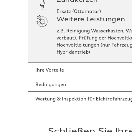
Ersatz (Ottomotor)
Weitere Leistungen
z.B. Reinigung Wasserkasten, W
verbaut), Prüfung der Hochvol
Hochvoltleitungen (nur Fahrzeug
Hybridantrieb)
Ihre Vorteile
Bedingungen
Geringe, konstante Monatsbeiträge
Wartung & Inspektion für Elektrofahrzeu
Keine Obergrenze
Keine Beschränkung
alle Audi
Schließen Sie Ihr