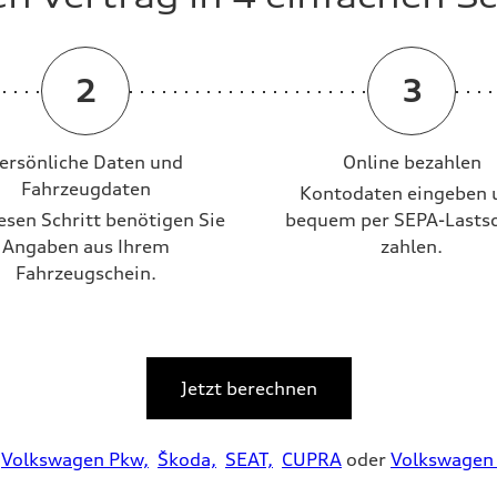
rtungs- und Inspektionsarbeiten
herstelleranerkannt
ahrzeuge
 zum Werterhalt Ihres Fahrzeuges
ersönliche Daten und
Online bezahlen
Fahrzeugdaten
Kontodaten eingeben 
esen Schritt benötigen Sie
bequem per SEPA-Lastsc
Angaben aus Ihrem
zahlen.
Fahrzeugschein.
Audi Partner
Jetzt berechnen
Volkswagen Pkw,
Škoda,
SEAT,
CUPRA
oder
Volkswagen