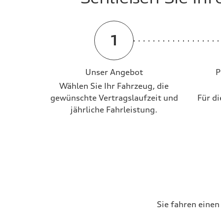
fachgerechten Wa
Ersatzmobilität
bar gekaufte oder finanzierte F
Sicherheit und
24 bis 48 Monate
Unser Angebot
P
Wählen Sie Ihr Fahrzeug, die
Jetzt berechnen
gewünschte Vertragslaufzeit und
Für di
Privatkund_innen
jährliche Fahrleistung.
Gewerbekund_innen
Sie fahren einen