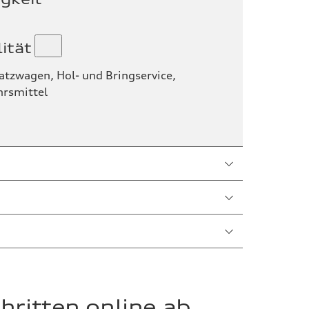
ität
satzwagen, Hol- und Bringservice,
hrsmittel
hritten online ab.