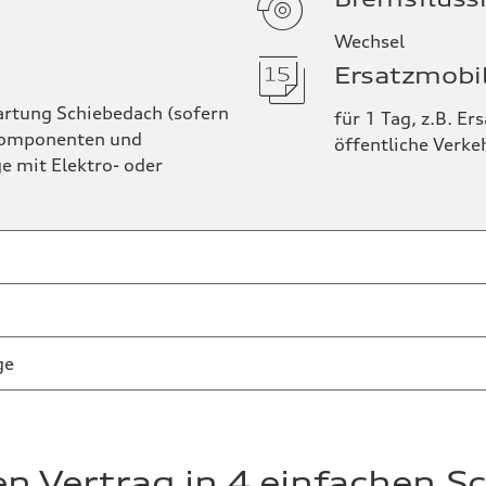
Wechsel
Ersatzmobil
artung Schiebedach (sofern
für 1 Tag, z.B. Er
tkomponenten und
öffentliche Verke
e mit Elektro- oder
ge
Mindestalter von 3 Monaten
en Vertrag in 4 einfachen Sc