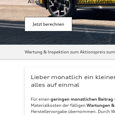
Alles läuft. Nur die Kosten stehen.
Jetzt berechnen
Audi
Wartung & Inspektion zum Aktionspreis zum B
Maintenance
and
Inspection
Lieber monatlich ein kleine
alles auf einmal
Für einen
geringen monatlichen Beitrag
Materialkosten der fälligen
Wartungen & 
Herstellervorgabe übernommen. Durch W