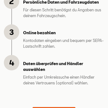
Persönliche Daten und Fahrzeugdaten
Fahrzeuge
Sicherheit und
Für diesen Schritt benötigst du Angaben aus
zum Werterhalt deines Fahrzeuges
deinem Fahrzeugschein.
Online bezahlen
24 bis 48 Monate
Kontodaten eingeben und bequem per SEPA-
Lastschrift zahlen.
Privatkunden
Daten überprüfen und Händler
auswählen
Gewerbekunden
Jetzt berechnen
Einfach per Umkreissuche einen Händler
SEAT
deines Vertrauens (optional) wählen.
Partner