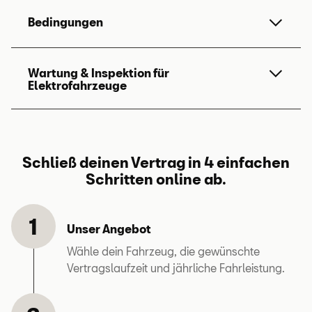
Bedingungen
Geringe, konstante Monatsbeiträge
Wartung & Inspektion für
Elektrofahrzeuge
Keine Obergrenze
alle SEAT
Keine Beschränkung
Mindestalter von 3 Monaten
Schließ deinen Vertrag in 4 einfachen
hier
Schritten online ab.
fachgerechten
Unser Angebot
Wartungs- und Inspektionsarbeiten
Wähle dein Fahrzeug, die gewünschte
herstelleranerkannten Werkstätten
Vertragslaufzeit und jährliche Fahrleistung.
Ersatzmobilität
bar gekaufte oder finanzierte