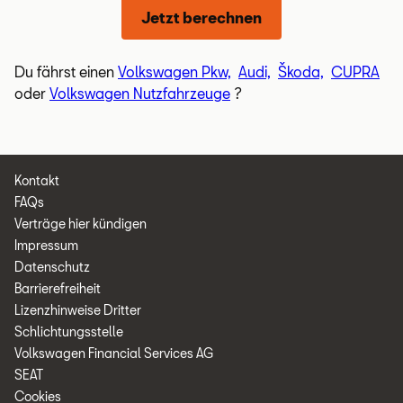
Jetzt berechnen
Du fährst einen
Volkswagen Pkw,
Audi,
Škoda,
CUPRA
oder
Volkswagen Nutzfahrzeuge
?
Legal
Kontakt
and
FAQs
Privacy
Verträge hier kündigen
Impressum
Datenschutz
Barrierefreiheit
Lizenzhinweise Dritter
Schlichtungsstelle
Volkswagen Financial Services AG
SEAT
Cookies