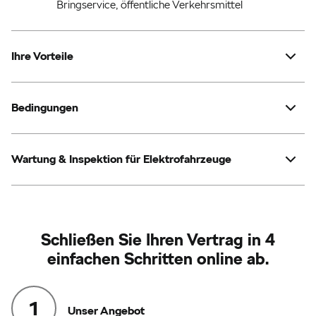
Bringservice, öffentliche Verkehrsmittel
Ihre Vorteile
Geringe, konstante Monatsbeiträge
Bedingungen
Keine Obergrenze
Keine Beschränkung
Wartung & Inspektion für Elektrofahrzeuge
alle Škoda
Mindestalter von 3 Monaten
fachgerechten Wartungs- und
Inspektionsarbeiten
Schließen Sie Ihren Vertrag in 4
herstelleranerkannten
Werkstätten
einfachen Schritten online ab.
Ersatzmobilität
Unser Angebot
bar gekaufte oder finanzierte Fahrzeuge