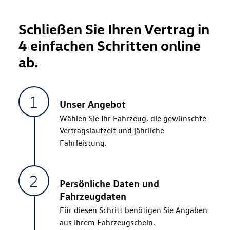
fachgerechten Wartungs- und
Inspektionsarbeiten
herstelleranerkannten
Schließen Sie Ihren Vertrag in
Werkstätten
4 einfachen Schritten online
Ersatzmobilität
ab.
bar gekaufte oder finanzierte Fahrzeuge
Sicherheit und zum
Werterhalt Ihres Fahrzeuges
Unser Angebot
Wählen Sie Ihr Fahrzeug, die gewünschte
Vertragslaufzeit und jährliche
24 bis 48 Monate
Fahrleistung.
Persönliche Daten und
Fahrzeugdaten
Privatkunden
Für diesen Schritt benötigen Sie Angaben
Jetzt berechnen
aus Ihrem Fahrzeugschein.
Gewerbekunden