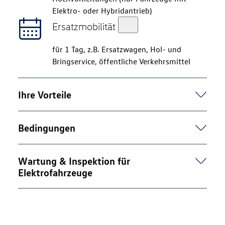
Elektro- oder Hybridantrieb)
Ersatzmobilität
für 1 Tag, z.B. Ersatzwagen, Hol- und
Bringservice, öffentliche Verkehrsmittel
Ihre Vorteile
Bedingungen
Geringe, konstante Monatsbeiträge
Keine Obergrenze
Wartung & Inspektion für
Elektrofahrzeuge
Keine Beschränkung
alle Volkswagen
Mindestalter von 3 Monaten